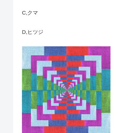
C,クマ
D,ヒツジ