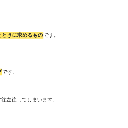
たときに求めるもの
です。
プ
です。
右往左往してしまいます。