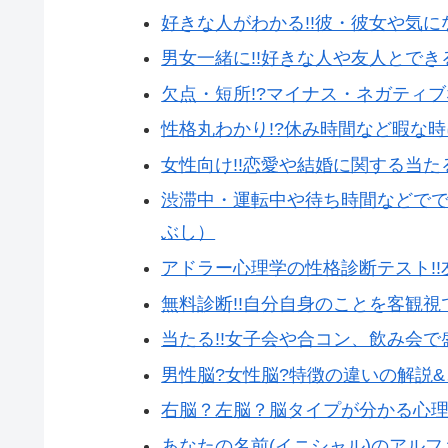
好きな人がわかる!!彼・彼女や気
男女一緒に!!好きな人や友人とで
欠点・短所!?マイナス・ネガティ
性格丸わかり!?休み時間など暇な
女性向け!!恋愛や結婚に関する当た
渋滞中・運転中や待ち時間などで
ぶし）
アドラー心理学の性格診断テスト!!
無料診断!!自分自身のことを客観
当たる!!女子会や合コン、飲み会
男性脳?女性脳?特徴の違いの解説
右脳？左脳？脳タイプが分かる心
あなたの名前(イニシャル)のアル