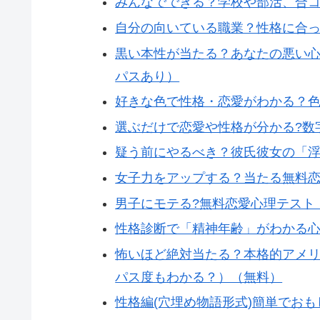
みんなでできる？学校や部活、合
自分の向いている職業？性格に合っ
黒い本性が当たる？あなたの悪い
パスあり）
好きな色で性格・恋愛がわかる？
選ぶだけで恋愛や性格が分かる?数
疑う前にやるべき？彼氏彼女の「
女子力をアップする？当たる無料恋
男子にモテる?無料恋愛心理テスト・
性格診断で「精神年齢」がわかる
怖いほど絶対当たる？本格的アメリ
パス度もわかる？）（無料）
性格編(穴埋め物語形式)簡単でおも