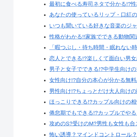
最初に食べる寿司ネタで分かる!?
あなたの使っているリップ・口紅
いつも聞いている好きな音楽のジ
性格がわかる!!家族でできる動物
「暇つぶし・待ち時間・眠れない
恋人とできる!?楽しくて面白い男
男子と女子でできる!?中学生向け
女性向け!?自分の本心が分かる無
男性向け!?ちょっとだけ大人向け
ほっこりできる!?カップル向けの
倦怠期でもできる!?カップルでや
攻めのS?受けのM?男性も女性も
怖い誘導？マインドコントロール