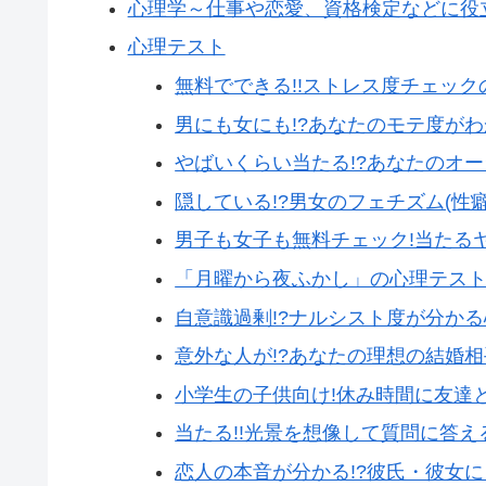
心理学～仕事や恋愛、資格検定などに役
心理テスト
無料でできる!!ストレス度チェッ
男にも女にも!?あなたのモテ度が
やばいくらい当たる!?あなたのオー
隠している!?男女のフェチズム(性
男子も女子も無料チェック!当たる
「月曜から夜ふかし」の心理テスト
自意識過剰!?ナルシスト度が分か
意外な人が!?あなたの理想の結婚
小学生の子供向け!休み時間に友達
当たる!!光景を想像して質問に答
恋人の本音が分かる!?彼氏・彼女