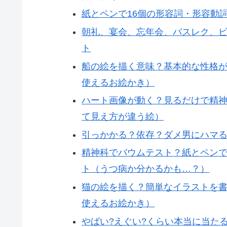
紙とペンで16個の形容詞・形容動
朝礼、宴会、忘年会、バスレク、ビ
ト
船の絵を描く意味？基本的な性格
使えるお絵かき）
ハート画像が動く？見るだけで精
て見え方が違う絵）
引っかかる？依存？ダメ男にハマ
精神科でバウムテスト？紙とペン
ト（うつ病か分かるかも…？）
猫の絵を描く？簡単なイラストを
使えるお絵かき）
やばい?えぐい?くらい本当に当たる