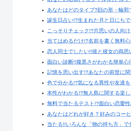
あなたはどのタイプ?顔の形・輪郭
誕生日占い!?生まれた月と日にち
こっそりチェック!?片思いの人向
当てはめるだけ!?名前を書く無料
恋人同士でしたい!!彼と彼女の両
面白い診断!!腹黒さがわかる簡単心
記憶を思い出す!?あなたの前世に
色で分かる!?気になる異性や友達
本性がわかる!?無人島に関する楽
無料で当たるテスト!?面白い恋愛
あなたはどれが好き？好みのコー
当たる!!いろんな「物の持ち方」