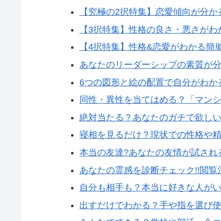
【究極の2択特集】恋愛傾向が分か
【3択特集】性格の良さ・悪さがわ
【4択特集】性格&恋愛がわかる簡
あなたのリーダーシップの素質が
6つの図形と絵の配置で自分がわか
同性・異性を当てはめる？「マン
絶対当たる？あなたのガチで欲し
寝相を見るだけ？現状での性格や
本当の友達?あなたの友情が試され
あなたの霊感を診断チェック!!閲
自分も相手も？本当に好きな人が
出すだけでわかる？手や指を選び