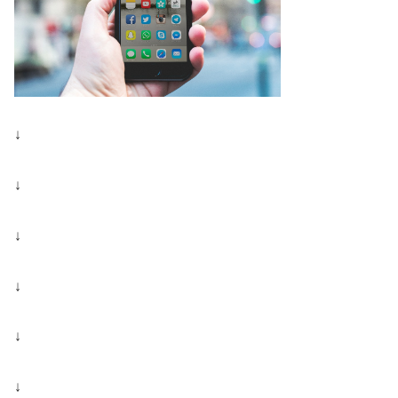
↓
↓
↓
↓
↓
↓