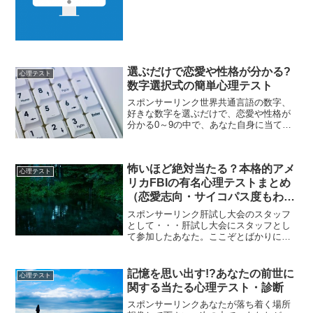
ドラマをどうやって見ますか？1,諦める2,
録画している人を周りで見つける3,ネッ
トで動画検索4,DVD化を待つ↓↓↓↓↓↓↓↓...
選ぶだけで恋愛や性格が分かる?
心理テスト
数字選択式の簡単心理テスト
スポンサーリンク世界共通言語の数字、
好きな数字を選ぶだけで、恋愛や性格が
分かる0～9の中で、あなた自身に当ては
まると思う数字を選んで下さい。
↓↓↓↓↓↓↓↓「0」0というのは、始まりであ
り終わりでもある数字。そして、他の数
怖いほど絶対当たる？本格的アメ
字には無い、特別な...
心理テスト
リカFBIの有名心理テストまとめ
（恋愛志向・サイコパス度もわか
る？）（無料）
スポンサーリンク肝試し大会のスタッフ
として・・・肝試し大会にスタッフとし
て参加したあなた。ここぞとばかりに驚
かせようと思った、あなたが選ぶ方法
は？4択A,木の上から、おもちゃのヘビを
ぶら下げるB,物陰から突然、飛び出るC,
記憶を思い出す!?あなたの前世に
心理テスト
お化けに変装して追...
関する当たる心理テスト・診断
スポンサーリンクあなたが落ち着く場所