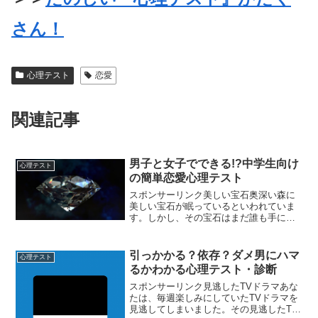
さん！
心理テスト
恋愛
関連記事
男子と女子でできる!?中学生向け
心理テスト
の簡単恋愛心理テスト
スポンサーリンク美しい宝石奥深い森に
美しい宝石が眠っているといわれていま
す。しかし、その宝石はまだ誰も手に入
れていないといわれています。それは、
何故だと思いますか？A,宝石まで辿り着
けないからB,宝石に呪いがかかっている
引っかかる？依存？ダメ男にハマ
心理テスト
からC,宝石が偽物だ...
るかわかる心理テスト・診断
スポンサーリンク見逃したTVドラマあな
たは、毎週楽しみにしていたTVドラマを
見逃してしまいました。その見逃したTV