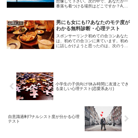
想像して下さい。次の中で、あなたが一
番落ち着つける場所はどこですか？A,自
然がある公園B,押し入れの中C,あたたか
いお風呂D,静かなお寺↓↓↓↓↓↓↓↓この心理
テストで分かるのは、あなたの前世の恋
男にも女にも!?あなたのモテ度が
心理テスト
愛傾向で...
わかる無料診断・心理テスト
スポンサーリンク初めての合コンあなた
は、初めての合コンに来ています。初め
に話しかけようと思ったのは、次のうち
誰ですか？A,合コンに慣れている人B,愛
想がいい人C,緊張している人D,つまらな
そうにしている人E,誰にも話しかけず、
黙っておくF,...
小学生の子供向け!休み時間に友達とでき
る楽しい心理テスト(恋愛系あり)
自意識過剰!?ナルシスト度が分かる心理
テスト