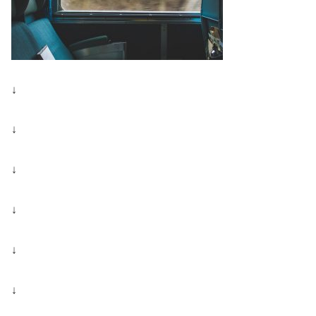
↓
↓
↓
↓
↓
↓