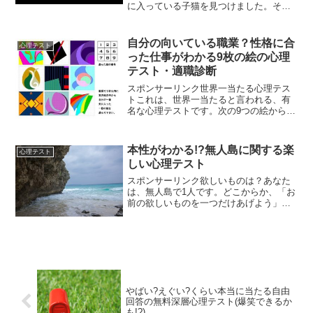
に入っている子猫を見つけました。その
子猫は、どんな様子ですか？A,元気に鳴
いているB,体調が悪そうにしているC,毛
づくろいをしているD,こちらを、じっと
自分の向いている職業？性格に合
心理テスト
見つめている↓↓...
った仕事がわかる9枚の絵の心理
テスト・適職診断
スポンサーリンク世界一当たる心理テス
トこれは、世界一当たると言われる、有
名な心理テストです。次の9つの絵から、
1つ気に入ったものを、5秒以内で選んで
下さい。↓↓↓↓↓↓↓↓「1」の絵・子供心を
忘れていない天真爛漫悩みという悩みが
本性がわかる!?無人島に関する楽
心理テスト
なく、幸せを...
しい心理テスト
スポンサーリンク欲しいものは？あなた
は、無人島で1人です。どこからか、「お
前の欲しいものを一つだけあげよう」と
いう声がしました。あなたは、何を求め
ますか？A,マッチB,日焼け止めC,切れ味
のいいナイフD,毛布↓↓↓↓↓↓↓↓この心理テ
ストで...
やばい?えぐい?くらい本当に当たる自由
回答の無料深層心理テスト(爆笑できるか
も!?)