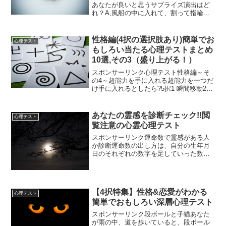
あなたが良いと思うサプライズ演出はど
れ？A,風船の中に入れて、割って指輪を
出すB,デート中に突然、指輪を出すC,食
べ物の中に指輪を隠しておくD,派手な飾
り付けで指輪をプレゼント↓↓↓↓↓↓↓↓この
性格編(4択の選択肢あり)簡単でお
心理テスト
心理テス...
もしろい当たる心理テストまとめ
10選,その3（盛り上がる！）
スポンサーリンク心理テスト性格編～そ
の4～超能力を手に入れる超能力を一つだ
け手に入れるとしたら?5択1 瞬間移動2
空中浮遊3 念力4 透視能力5 予知能力
↓↓↓↓↓↓↓↓【診断】あなたのコンプレック
スが分かります。1 体力2 性的能力3 ...
あなたの霊感を診断チェック!!閲
心理テスト
覧注意の心霊心理テスト
スポンサーリンク運命数で霊感がある人
か診断運命数の出し方は、自分の生年月
日のそれぞれの数字を足していった数字
の事。例えば、生年月日が「1981年12月
11日」であれば。生まれ年
1+9+8+1=191+9=101+0=1生まれ月
1+2=3生ま...
【4択特集】性格&恋愛がわかる
心理テスト
簡単でおもしろい深層心理テスト
スポンサーリンク段ボールと子猫あなた
が雨の中、道を歩いていると、段ボール