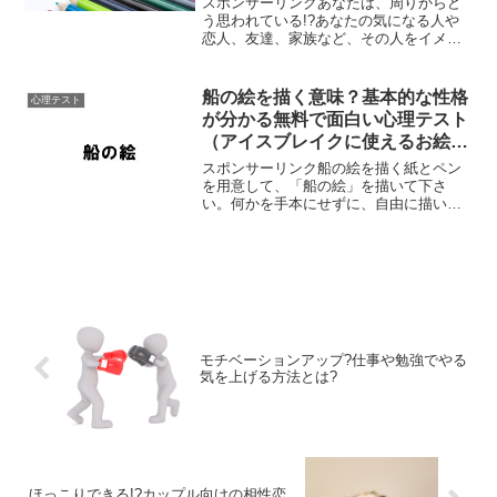
スポンサーリンクあなたは、周りからど
う思われている!?あなたの気になる人や
恋人、友達、家族など、その人をイメー
ジして、色に例えてみましょう。その色
で、あなたがイメージした人をどういう
風に見ているかが、客観的に分かりま
船の絵を描く意味？基本的な性格
心理テスト
す。また、他の人にあなた...
が分かる無料で面白い心理テスト
（アイスブレイクに使えるお絵か
き）
スポンサーリンク船の絵を描く紙とペン
を用意して、「船の絵」を描いて下さ
い。何かを手本にせずに、自由に描いて
下さい。 船の絵を描くことで、あなたの
思考・行動・現状・センスなどの性格が
分かります。1,船の位置（紙の中のどこ
に船を描いたかで、あな...
モチベーションアップ?仕事や勉強でやる
気を上げる方法とは?
ほっこりできる!?カップル向けの相性恋