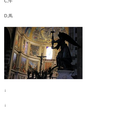
C,牛
D,馬
↓
↓