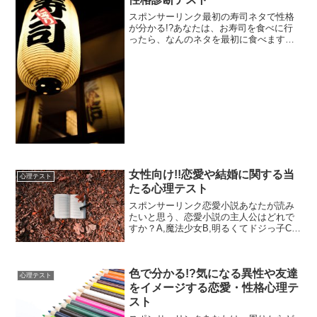
スポンサーリンク最初の寿司ネタで性格
が分かる!?あなたは、お寿司を食べに行
ったら、なんのネタを最初に食べます
か？一番好きなネタというよりは、空腹
の時に、最初に食べようと思うネタを選
んで下さい。A,マグロB,ウニC,イクラD,
イカE,タコF,...
女性向け!!恋愛や結婚に関する当
心理テスト
たる心理テスト
スポンサーリンク恋愛小説あなたが読み
たいと思う、恋愛小説の主人公はどれで
すか？A,魔法少女B,明るくてドジっ子C,
スポーツ少女D,地味だけど、最後には綺
麗になる女の子↓↓↓↓↓↓↓↓この心理テスト
で分かるのは、あなたの恋のテクニック
色で分かる!?気になる異性や友達
です。A...
心理テスト
をイメージする恋愛・性格心理テ
スト