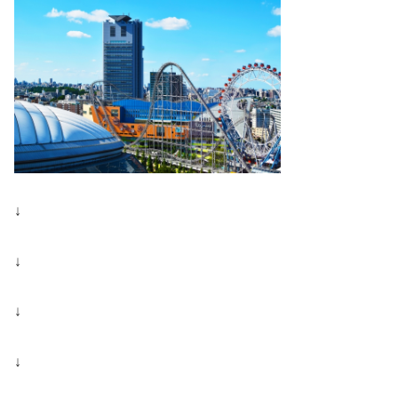
↓
↓
↓
↓