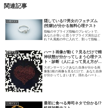
関連記事
隠している!?男女のフェチズム
心理テスト
(性癖)が分かる無料心理テスト
指輪のサプライズ指輪のプレゼントで、
あなたが良いと思うサプライズ演出はど
れ？A,風船の中に入れて、割って指輪を
出すB,デート中に突然、指輪を出すC,食
べ物の中に指輪を隠しておくD,派手な飾
り付けで指輪をプレゼント↓↓↓↓↓↓↓↓この
ハート画像が動く？見るだけで精
心理テスト
心理テス...
神状態が分かってしまう心理テス
ト・診断（人によって見え方が違
う絵）
スポンサーリンクあなた自身が分かる画
像集1枚の画像を見るだけで、あなた自身
が分かってしまいます。揺れるハート中
央のハートは、動いて見えるでしょう
か？ハートが動いて見える人は、現在、
恋をしています。ハートは、愛を象徴す
る形です。無意識にも、ハ...
最初に食べる寿司ネタで分かる!?
心理テスト
性格診断テスト