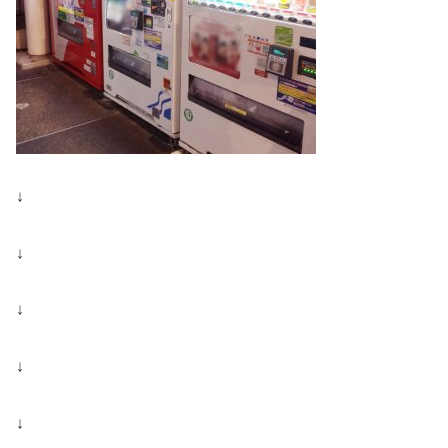
↓
↓
↓
↓
↓